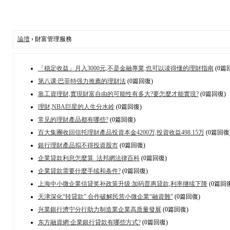
論壇
› 財富管理服務
「稳定收益」月入3000元,不是金融專業,也可以读得懂的理財指南
(0篇
第八课:巴菲特强力推薦的理財法
(0篇回復)
靠工資理財,實現財富自由的可能性有多大?要怎麼才能實現?
(0篇回復)
理財,NBA巨星的人生分水岭
(0篇回復)
常见的理財產品都有哪些?
(0篇回復)
百大集團收回信托理財產品投資本金4200万,投資收益498.15万
(0篇回復
銀行理財產品拟不得投資股市
(0篇回復)
企業貸款利息怎麼算_法邦網法律百科
(0篇回復)
企業貸款需要什麼手续和条件?
(0篇回復)
上海中小微企業信貸奖补政策升级:加码普惠貸款,利率继续下降
(0篇回復
天津深化“转貸款” 合作破解民营小微企業“融資難”
(0篇回復)
兴業銀行濟宁分行助力制造業企業高质量發展
(0篇回復)
东方融資網:企業銀行貸款有哪些方式?
(0篇回復)