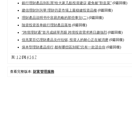
銀行理財產品别乱買!给大家几點投資建议,避免被“割韭菜”
(0篇回復)
建信理財刘兴華:理財仍是市場上最稳健投資品種
(0篇回復)
理財產品说明书中容易忽略的那些事兒(二)
(0篇回復)
險資投資首单銀行理財產品落地
(0篇回復)
“跨境理財通”首月成績單亮眼 跨境投資需求將日趨強烈
(0篇回復)
佳兆業百亿理財產品兑付拉锯, 投資人的耐心正在被消磨
(0篇回復)
保本型理財產品排行,都有哪些區别呢?总有一款适合你
(0篇回復)
頁:
1
2
[3]
4
5
6
7
查看完整版本:
財富管理服務