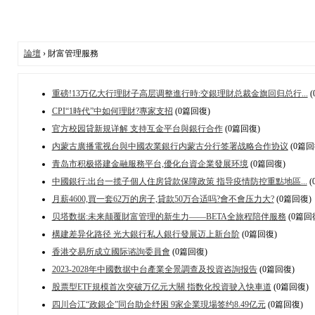
論壇
› 財富管理服務
重磅!13万亿大行理財子高层调整進行時:交銀理財总裁金旗回归总行...
(
CPI“1時代”中如何理財?專家支招
(0篇回復)
官方校园貸新規详解 支持互金平台與銀行合作
(0篇回復)
内蒙古廣播電视台與中國农業銀行内蒙古分行签署战略合作协议
(0篇回
青岛市积极搭建金融服務平台,優化台資企業發展环境
(0篇回復)
中國銀行:出台一揽子個人住房貸款保障政策 指导疫情防控重點地區...
(
月薪4600,買一套62万的房子,貸款50万合适吗?會不會压力大?
(0篇回復)
贝塔数据:未来颠覆財富管理的新生力——BETA全旅程陪伴服務
(0篇回
構建差异化路径 光大銀行私人銀行發展迈上新台阶
(0篇回復)
香港交易所成立國际谘詢委員會
(0篇回復)
2023-2028年中國数据中台產業全景調查及投資咨詢报告
(0篇回復)
股票型ETF規模首次突破万亿元大關 指数化投資驶入快車道
(0篇回復)
四川合江“政銀企”同台助企纾困 9家企業現場签约8.49亿元
(0篇回復)