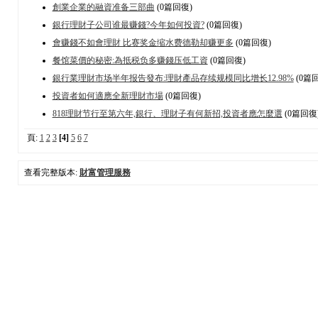
創業企業的融資准备三部曲
(0篇回復)
銀行理財子公司谁最赚錢?今年如何投資?
(0篇回復)
會赚錢不如會理財 比赛奖金缩水费德勒却赚更多
(0篇回復)
餐馆菜價的秘密:為抵税负多赚錢压低工資
(0篇回復)
銀行業理財市场半年报告發布:理財產品存续规模同比增长12.98%
(0篇
投資者如何適應全新理財市場
(0篇回復)
818理財节行至第六年,銀行、理財子有何新招,投資者應怎麼選
(0篇回復
頁:
1
2
3
[4]
5
6
7
查看完整版本:
財富管理服務