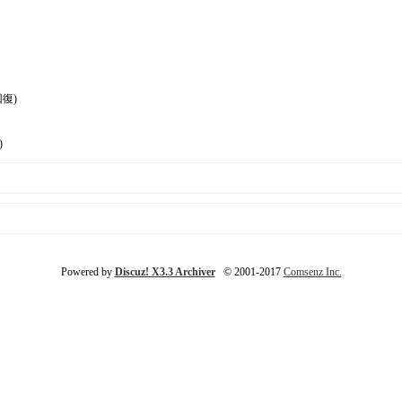
回復)
)
Powered by
Discuz! X3.3 Archiver
© 2001-2017
Comsenz Inc.