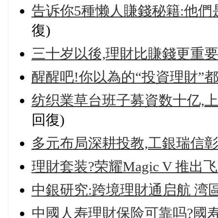
告诉你5種懒人賺錢秘籍:他們
復)
三十岁以後,理財比賺錢更重
醒醒吧!你以為的“投資理財”都
纺织業草台班子募資数十亿,
回復)
多元布局深耕投教,工銀瑞信
理財套装?荣耀Magic V 推
中銀研究:跨境理財通启航 湾
中國人寿理財保险可靠吗?國