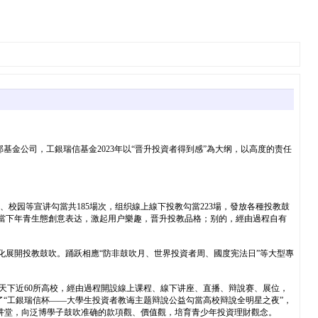
基金公司，工銀瑞信基金2023年以“晋升投資者得到感”為大纲，以高度的责任
校园等宣讲勾當共185場次，组织線上線下投教勾當223場，發放各種投教鼓
索當下年青生態創意表达，激起用户樂趣，晋升投教品格；别的，經由過程自有
化展開投教鼓吹。踊跃相應“防非鼓吹月、世界投資者周、國度宪法日”等大型專
等天下近60所高校，經由過程開設線上课程、線下讲座、直播、辩說赛、展位，
辦了“工銀瑞信杯——大學生投資者教诲主题辩說公益勾當高校辩說全明星之夜”，
小讲堂，向泛博學子鼓吹准确的款項觀、價值觀，培育青少年投資理財觀念。