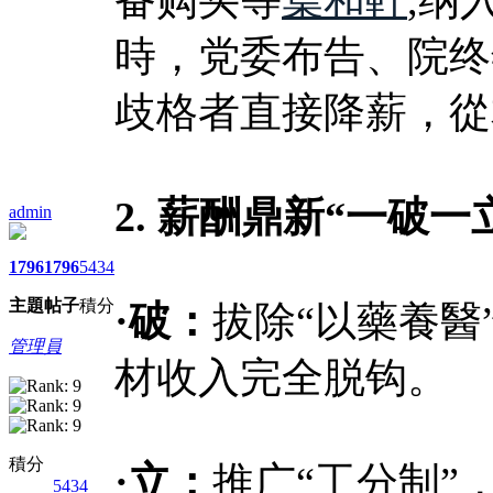
時，党委布告、院终
歧格者直接降薪，從
2. 薪酬鼎新“一破一
admin
1796
1796
5434
主題
帖子
積分
·破：
拔除“以藥養醫
管理員
材收入完全脱钩。
積分
·立：
推广“工分制”
5434