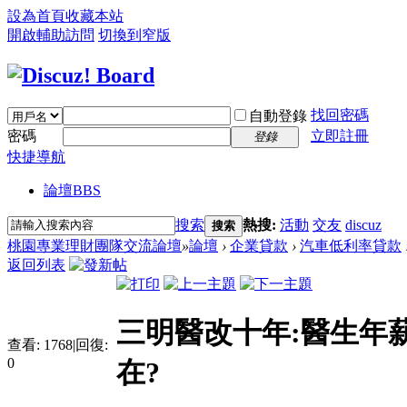
設為首頁
收藏本站
開啟輔助訪問
切換到窄版
找回密碼
自動登錄
密碼
立即註冊
登錄
快捷導航
論壇
BBS
搜索
熱搜:
活動
交友
discuz
搜索
桃園專業理財團隊交流論壇
»
論壇
›
企業貸款
›
汽車低利率貸款
返回列表
三明醫改十年:醫生年薪
查看:
1768
|
回復:
0
在?