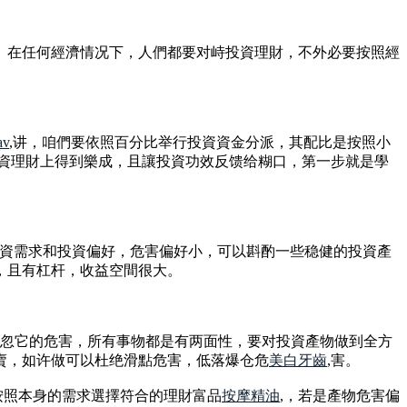
。在任何經濟情况下，人們都要对峙投資理財，不外必要按照經
av
,讲，咱們要依照百分比举行投資資金分派，其配比是按照小
在投資理財上得到樂成，且讓投資功效反馈给糊口，第一步就是學
投資需求和投資偏好，危害偏好小，可以斟酌一些稳健的投資產
，且有杠杆，收益空間很大。
疏忽它的危害，所有事物都是有两面性，要对投資產物做到全方
賣，如许做可以杜绝滑點危害，低落爆仓危
美白牙齒
,害。
按照本身的需求選擇符合的理財富品
按摩精油
,，若是產物危害偏