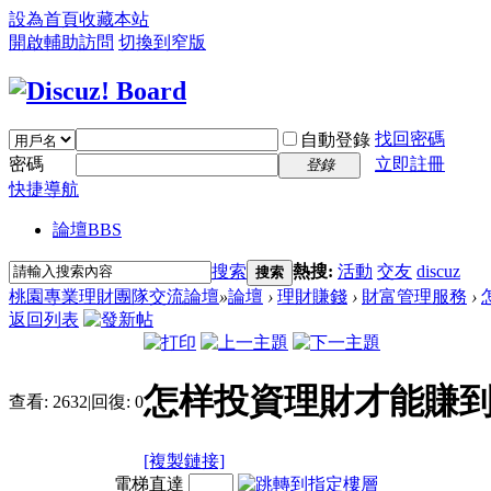
設為首頁
收藏本站
開啟輔助訪問
切換到窄版
找回密碼
自動登錄
密碼
立即註冊
登錄
快捷導航
論壇
BBS
搜索
熱搜:
活動
交友
discuz
搜索
桃園專業理財團隊交流論壇
»
論壇
›
理財賺錢
›
財富管理服務
›
返回列表
怎样投資理財才能賺到
查看:
2632
|
回復:
0
[複製鏈接]
電梯直達