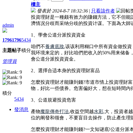
樓主
發表於 2024-8-7 18:32:36
|
只看該作者
投資理財是一種颇有效力的賺錢方法，它不但能
濟情况分歧而采纳分歧的投資计谋。下面為大師讲
admin
1、學會公道分派投資資金
1796
1796
5434
咱們不
養膚底妝
,该该利用糊口中所有資金做投
主題
帖子
積分
我环境来定的，好比咱們把收入的50%用来储备
會公道分派投資資金。
管理員
2、選擇合适本身的投資理財富品
怎麼投資理財才能賺到錢?市道市情上投資理財
物，好比一些债券。危害偏好大，想在短時間内
積分
5434
3、公道規避投資危害
發消息
產物
魔龍傳奇打法
,收益空間越
水彩
,大，投資者
位的阐發和领會，不要盲目去操作，防止產生理
怎麼投資理財才能賺到錢?一文知谜底!公道分