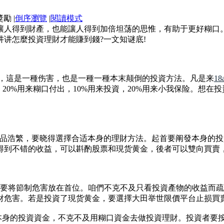
|
倒序瀏覽
|
閱讀模式
讓人得到財產，也能讓人得到加倍坦荡的思惟，有助于更好糊口
讲怎麼投資理財才能賺到錢?一文知谜底!
資，這是一種伤害，也是一種一種本末颠倒的投資方法。凡是来
18
，20%用来糊口付出，10%用来投資，20%用来小我保险。想
富品浩繁，要晓得選擇合适本身的理財方法。起首要阐發本身的
得到不错的收益，可以斟酌股票和現货黄金，後者可以雙向買賣
越要将節制危害放在首位。咱們不克不及只看投資產物的收益而
財危害。若是投資了現货黄金，要選擇大田举世限價平台止损買
派本身的投資資金，不克不及用糊口資金去做投資理財。投資者要