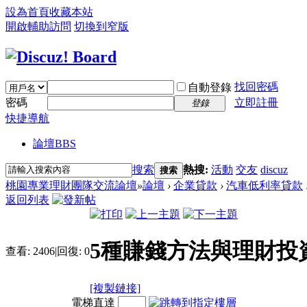
設為首頁
收藏本站
開啟輔助訪問
切換到窄版
找回密碼
自動登錄
密碼
立即註冊
登錄
快捷導航
論壇
BBS
搜索
熱搜:
活動
交友
discuz
搜索
桃園專業理財團隊交流論壇
»
論壇
›
企業貸款
›
汽車低利率貸款
返回列表
5種賺錢方法與理財投資
查看:
2406
|
回復:
0
[複製鏈接]
電梯直達