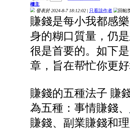
樓主
發表於 2024-8-7 18:12:02
|
只看該作者
賺錢是每小我都感樂
身的糊口質量，仍是
很是首要的。如下是
章，旨在帮忙你更好
賺錢的五種法子 賺
為五種：事情賺錢、
賺錢、副業賺錢和理