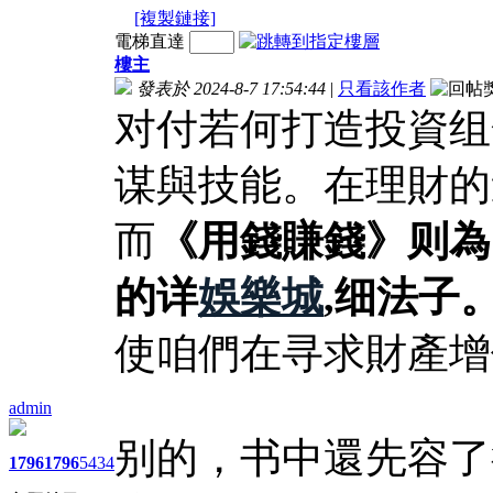
[複製鏈接]
電梯直達
樓主
發表於 2024-8-7 17:54:44
|
只看該作者
对付若何打造投資组
谋與技能。在理財的
而
《用錢賺錢》则為
的详
娛樂城
,细法子
使咱們在寻求財產增
admin
别的，书中還先容了
1796
1796
5434