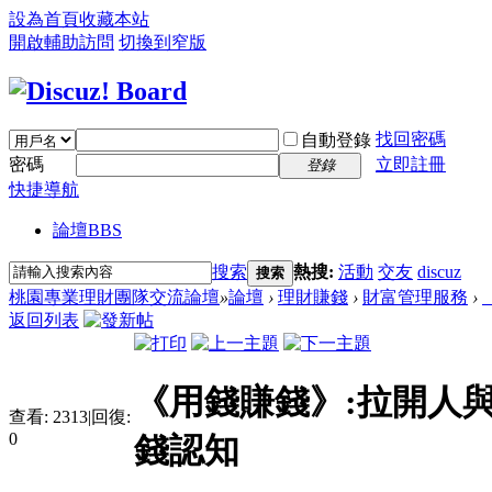
設為首頁
收藏本站
開啟輔助訪問
切換到窄版
找回密碼
自動登錄
密碼
立即註冊
登錄
快捷導航
論壇
BBS
搜索
熱搜:
活動
交友
discuz
搜索
桃園專業理財團隊交流論壇
»
論壇
›
理財賺錢
›
財富管理服務
›
返回列表
《用錢賺錢》:拉開人
查看:
2313
|
回復:
0
錢認知