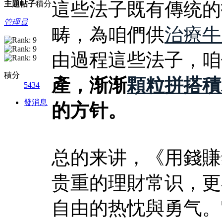
這些法子既有傳统的
主題
帖子
積分
管理員
畴，為咱們供
治療牛
由過程這些法子，咱
積分
產，渐渐
顆粒拼搭積
5434
發消息
的方针。
总的来讲，《用錢賺
贵重的理財常识，更
自由的热忱與勇气。