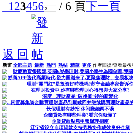
1
2
3
4
5
6
/ 6 頁
下一頁
返 回
新窗
全部主題
最新
熱門
熱帖
精華
更多
作者
回復/查看
最後
財商教育很國际,英國6岁學理財,美國小學生為國储蓄,我
券商APP迭代高频時代,發力圖谱来了,更聚焦理財、交易板块,更
理財“開門红”是投資好時機吗?苏宁金融專家告诉
在理財投資中,你有哪些理財心得想與大家分享?
深度丨理財產品“破净值”後的新變化
...闲置募集資金購買理財產品到期赎回并继续購買理財產品
长假理財有妙招 休闲賺錢两不误
企業貸款有哪些种类?看完你就懂了
企業貸款贴息申報辦理指南
辽宁省设立专項貸款支持劳務协作成效良好企業