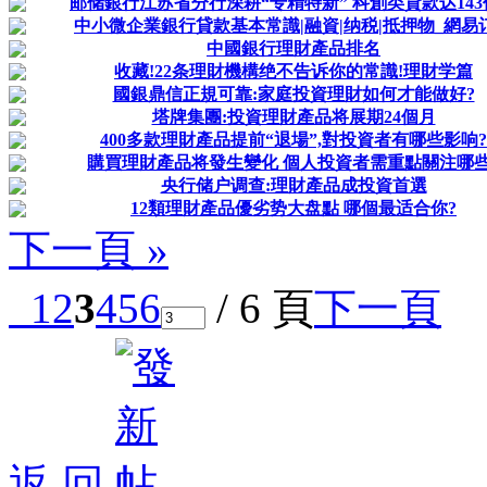
邮储銀行江苏省分行深耕“专精特新” 科創类貸款达143
中小微企業銀行貸款基本常識|融資|纳税|抵押物_網易
中國銀行理財產品排名
收藏!22条理財機構绝不告诉你的常識!理財学篇
國銀鼎信正規可靠:家庭投資理財如何才能做好?
塔牌集團:投資理財產品将展期24個月
400多款理財產品提前“退場”,對投資者有哪些影响?
購買理財產品将發生變化 個人投資者需重點關注哪些
央行储户调查:理財產品成投資首選
12類理財產品優劣势大盘點 哪個最适合你?
下一頁 »
1
2
3
4
5
6
/ 6 頁
下一頁
返 回