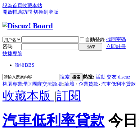
設為首頁
收藏本站
開啟輔助訪問
切換到窄版
找回密碼
自動登錄
密碼
立即註冊
登錄
快捷導航
論壇
BBS
搜索
熱搜:
活動
交友
discuz
搜索
桃園專業理財團隊交流論壇
»
論壇
›
企業貸款
›
汽車低利率貸款
收藏本版
|
訂閱
汽車低利率貸款
今日