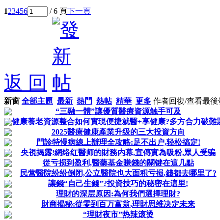
1
2
3
4
5
6
/ 6 頁
下一頁
返 回
新窗
全部主題
最新
熱門
熱帖
精華
更多
作者
回復/查看
最後
“三融一體”讓優質醫療資源触手可及
健康養老資源整合如何實現便捷就醫+享健康?多方合力破難
2025醫療健康產業升级的三大投資方向
門診特慢病線上辦理全攻略:足不出户,轻松搞定!
央視揭露!網络红醫师的財務内幕,宣傳實為吸粉,眾人受骗
從亏损到盈利,醫藥基金賺錢的關键在這几點
民营醫院纷纷倒闭,公立醫院也大面积亏损,錢都去哪里了?
讓錢“自己生錢”?投資技巧的秘密在這里!
理財的深层原因:為何我們選擇理財?
財商揭秘:從零到百万富翁,理財思维决定未来
“理財夜市”热辣滚烫