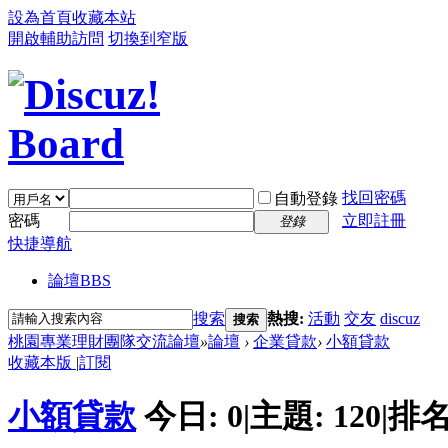
設為首頁
收藏本站
開啟輔助訪問
切換到窄版
找回密碼
自動登錄
密碼
立即註冊
登錄
快捷導航
論壇
BBS
搜索
熱搜:
活動
交友
discuz
搜索
桃園專業理財團隊交流論壇
»
論壇
›
企業貸款
›
小額貸款
收藏本版
|
訂閱
小額貸款
今日:
0
|
主題:
120
|
排名