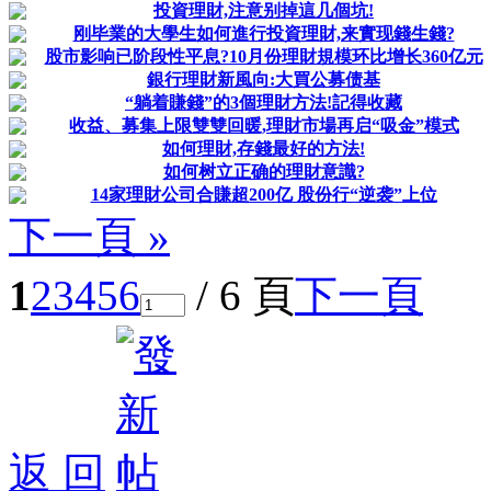
投資理財,注意别掉這几個坑!
刚毕業的大學生如何進行投資理財,来實现錢生錢?
股市影响已阶段性平息?10月份理財規模环比增长360亿元
銀行理財新風向:大買公募债基
“躺着賺錢”的3個理財方法!記得收藏
收益、募集上限雙雙回暖,理財市場再启“吸金”模式
如何理財,存錢最好的方法!
如何树立正确的理財意識?
14家理財公司合賺超200亿 股份行“逆袭”上位
下一頁 »
1
2
3
4
5
6
/ 6 頁
下一頁
返 回