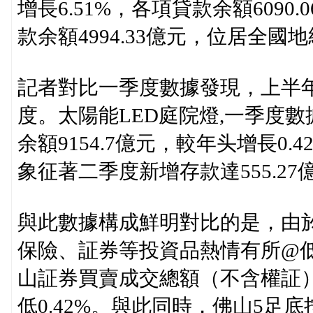
增長6.51%，各項貸款余額6090
款余額4994.33億元，位居全國
記者對比一季度數據發現，上半
度。太陽能LED庭院燈,一季度
余額9154.7億元，較年头增長0
象征著二季度新增存款達555.27
與此數據構成鮮明對比的是，由
保險、証券等投資品熱情有所@低
山証券買賣成交總額（不含權証）為
低0.42%。與此同時，佛山5足