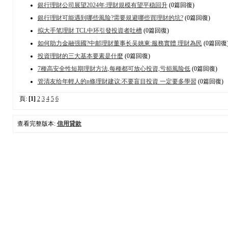
銀行理財公司展望2024年:理財規模有望平稳回升
(0篇回復)
銀行理財可能遇到哪些風险?需要規避哪些買理財的坑?
(0篇回復)
拟大手笔理財 TCL中环引發投資者吐槽
(0篇回復)
如何助力金融强國?中邮理財董事长吴姚東:服務實體 理財為民
(0篇回復
投資理財的三大基本要素是什麼
(0篇回復)
7種高安全性短期理財方法,每種都可放心投資,亏损風险低
(0篇回復)
管清友给年輕人的n條理財建议:不要盲目投資 一定要多學習
(0篇回復)
頁:
[1]
2
3
4
5
6
查看完整版本:
信用貸款