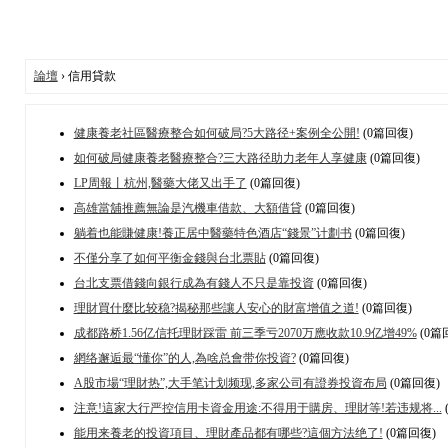
論壇
› 信用貸款
健康養老社區醫療整合如何破局?5大路径+案例全公開!
(0篇回復)
如何破局健康養老醫療整合?三大路径助力老年人享健康
(0篇回復)
LP周報丨杭州,醫藥大佬又出手了
(0篇回復)
高雄當舖推薦無論是汽機車借款、大額借貸
(0篇回復)
躺着也能賺健康!養正居中醫藥特色酒店“錢景”计劃书
(0篇回復)
不僅分享了如何平衡金錢與台北票貼
(0篇回復)
台北支票借錢向銀行成為有錢人不只是靠投資
(0篇回復)
理財買什麼比较稳?揭秘那些讓人安心的財富增值之道!
(0篇回復)
成都路桥1.56亿信托理財踩雷 前三季亏2070万應收款10.9亿增49%
(0篇
網络邂逅最“懂你”的人,為啥总會带你投資?
(0篇回復)
A股市場“理財热”,大手笔计划频现,多家公司有證券投資布局
(0篇回復)
注意!這家大行严控信用卡資金用途:不得用于購房、理財等!若违规将...
能用来養老的投資項目、理財產品都有哪些?這個方法绝了!
(0篇回復)