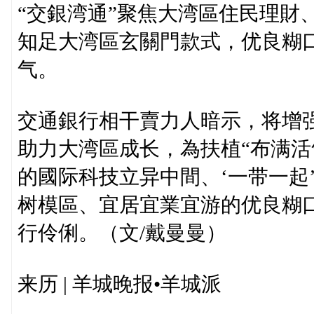
“交銀湾通”聚焦大湾區住民理財
知足大湾區玄關門款式，优良糊
气。
交通銀行相干賣力人暗示，将增
助力大湾區成长，為扶植“布满
的國际科技立异中間、‘一带一起
树模區、宜居宜業宜游的优良糊
行伶俐。（文/戴曼曼）
来历 | 羊城晚报•羊城派