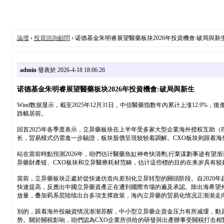
論壇
›
投資諮詢顧問
› 诺德基金朱明睿展望醫藥板块2026年投資機會:破局與新
admin
發表於 2026-4-18 18:06:26
诺德基金朱明睿展望醫藥板块2026年投資機會:破局與新生
Wind数据显示，截至2025年12月31日，中信醫藥指数年內累计上涨12.
跌幅居前。
回首2025年各季度表示，立异藥板块在上半年受多家大型企業海外授权互助（B
长，贸易模式仍需進一步驗證，板块股價呈現较较着調解。CXO板块则跟着
站在當前時點預測2026年，咱們估计醫藥魚缸神奇快清劑,行業谋劃事迹有
异藥財產链、CXO板块和立异醫療耗材范畴，估计這些標的目的在来岁具有较
當前，立异藥板块正處於從快速仿造向差别化立异转型的關頭阶段。自2020
快速提高，反應出中國立异藥資產正在遭到國際市場的遍及承認。除出海希望
放量，叠加羁系层陸续出台多項支撑政策，海內立异藥的贸易化情况正渐渐走
别的，跟着海外投融資情况渐渐苏醒，中小型立异藥企資金压力有所减缓，動員
势。關於關税影响，咱們認為CXO企業所供给的研發與出產辦事受關税打击相