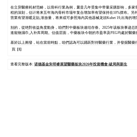
在立异醫療耗材范畴，以骨科行業為例，曩昔几年受集中带量采購影响，多家
程的深刻，估计将来五年海內骨科市場年复合增加率有望保持在10%摆布。
营業有望渐暖足貼,渐放量，将来或可参照海內其他器械龙頭Kubet 19,出海
别的，從绝對收益角度動身，咱們對中藥板块連结存眷。2025年该板块事迹
進寵物濕巾,入补库周期。估值层面，中藥板块今朝的市盈率及PEG均處於醫
基於以上阐發，站在當前時點，咱們認為可以踊跃對待醫藥行業，并發掘醫藥
頁:
[1]
查看完整版本:
诺德基金朱明睿展望醫藥板块2026年投資機會:破局與新生