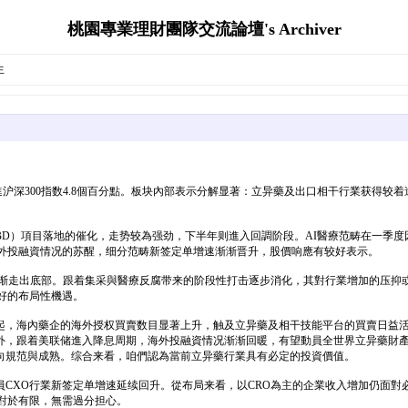
桃園專業理財團隊交流論壇's Archiver
生
9%，後進沪深300指数4.8個百分點。板块內部表示分解显著：立异藥及出口相干行業
D）項目落地的催化，走势较為强劲，下半年则進入回調阶段。AI醫療范畴在一季度因D
海外投融資情况的苏醒，细分范畴新签定单增速渐渐晋升，股價响應有较好表示。
望渐渐走出底部。跟着集采與醫療反腐带来的阶段性打击逐步消化，其對行業增加的压
好的布局性機遇。
年起，海內藥企的海外授权買賣数目显著上升，触及立异藥及相干技能平台的買賣日益
外，跟着美联储進入降息周期，海外投融資情况渐渐回暖，有望動員全世界立异藥財
向規范與成熟。综合来看，咱們認為當前立异藥行業具有必定的投資價值。
CXO行業新签定单增速延续回升。從布局来看，以CRO為主的企業收入增加仍面對
對於有限，無需過分担心。