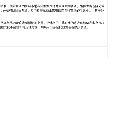
於暖和，預示着海內骨科市場有望渐渐企稳并重回增加轨道。陪伴生齿老龄化過
場，并获得阶段性希望。咱們看好這些企業在國際骨科市場的拓展潜力，其海外
直至本年第四時度流感活泼度上升，估计相干中藥企業的呼吸道類藥品库存行将
易模式的不乱性和肯定性方面，均展示出必定的設置装备摆設價值。