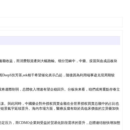
获得较着逾额收益，而消费類資產则大幅跑輸。细分范畴中，中藥、疫苗與血成品板块
eepS扶芳茶,eek相干希望催化表示凸起，随後因為利用端事迹兑現周期较
抑或将邊際削弱，总體收入增速有望企稳回升。分板块来看，咱們或将重點存眷立
活泼。與此同時，中國藥企對外授权買賣金额在全世界授权買賣总额中的占比也
產链景氣宇延续晋升。海內市場方面，醫療反腐有助於高临床價值的立异藥加快
必定压力，而CDMO企業则受益於贸易化阶段需求的晋升，总體連结较快增加態