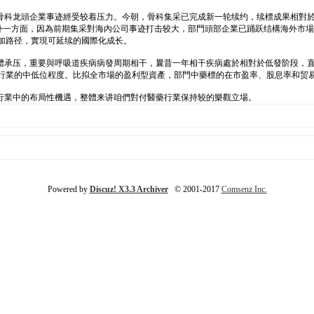
骨科龙頭企業事迹經受较着压力。今朝，骨科集采已完成新一轮续约，续標成果相對
另外一方面，因為前期集采對海內公司事迹打击较大，部門頭部企業已踊跃结構海外市
的增加路径，實現可延续的國際化成长。
总體承压，重要與呼吸道疾病病發周期相干，曩昔一年相干疾病處於相對於低發阶段，
藥行業的中低位程度。比拟全市場的盈利型資產，部門中藥標的在市盈率、股息率和贸
行業中的布局性機遇，整體来讲咱們對付醫藥行業保持较的樂觀立場。
Powered by
Discuz! X3.3 Archiver
© 2001-2017
Comsenz Inc.