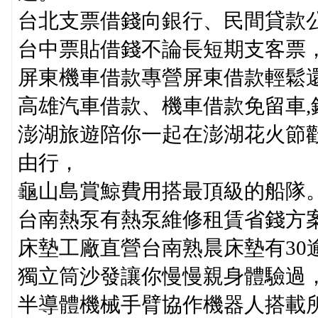
台北支票借錢向銀行、民間貸款
台中票貼借錢不論長短期支客票
屏東機車借款專營屏東借款輕鬆
高雄汽車借款、機車借款免留車
澎湖旅遊陪你一起在澎湖花火節
由行，
龜山島賞鯨費用搭最頂級的船隊
台南熱泵有熱泵維修租賃省錢方
床墊工廠直營台南熟晨床墊有30
獨立筒沙發讓你慢慢親身體驗過
半導體機械手臂協作機器人搭載所