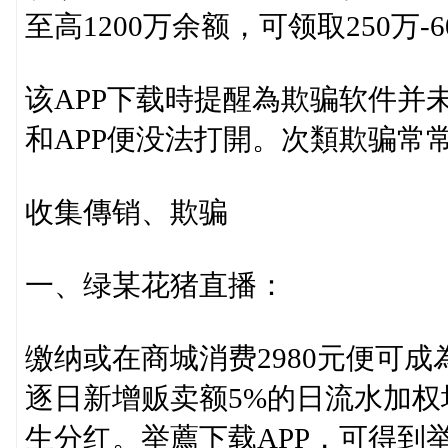
至高1200万余额，可领取250万-
该APP下载時提醒為欺骗软件并
和APP便没法打開。次類欺骗常
收集傳销、欺骗
一、绿某花猪直播：
缴纳或在商城消费2980元便可
逐日新增贩卖额5%的日流水加权均
生分红。举薦下载APP，可得到