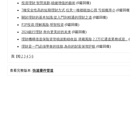
投資理財:智慧規劃,稳健增值的藝術
(0篇回復)
7種安全性高的短期理財方式,任意一種都能放心買,亏损概率小
(0篇回復
關於理財的基本知識:從入門到精通的理財之道
(0篇回復)
P2P投資:理解風险,明智投資
(0篇回復)
2024銀行理財,奔向更美好的未来
(0篇回復)
理財機構借道保险資管稳波動稳收益,潜藏風险,2.2万亿通道業務或迎...
理財是一門必须學會的技能,為你的財富保驾护航
(0篇回復)
頁:
[1]
2
3
4
5
6
查看完整版本:
快速審件管道