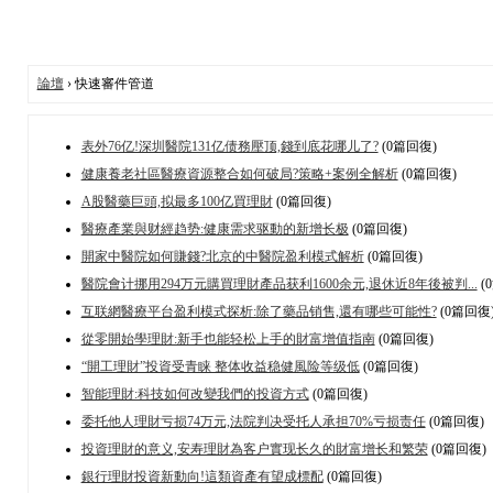
論壇
› 快速審件管道
表外76亿!深圳醫院131亿债務壓顶,錢到底花哪儿了?
(0篇回復)
健康養老社區醫療資源整合如何破局?策略+案例全解析
(0篇回復)
A股醫藥巨頭,拟最多100亿買理財
(0篇回復)
醫療產業與财經趋势:健康需求驱動的新增长极
(0篇回復)
開家中醫院如何賺錢?北京的中醫院盈利模式解析
(0篇回復)
醫院會计挪用294万元購買理財產品获利1600余元,退休近8年後被判...
(
互联網醫療平台盈利模式探析:除了藥品销售,還有哪些可能性?
(0篇回復
從零開始學理財:新手也能轻松上手的財富增值指南
(0篇回復)
“開工理財”投資受青睐 整体收益稳健風险等级低
(0篇回復)
智能理財:科技如何改變我們的投資方式
(0篇回復)
委托他人理財亏损74万元,法院判决受托人承担70%亏损责任
(0篇回復)
投資理財的意义,安寿理財為客户實现长久的財富增长和繁荣
(0篇回復)
銀行理財投資新動向!這類資產有望成標配
(0篇回復)