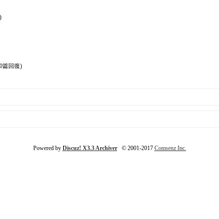
)
(0篇回復)
Powered by
Discuz! X3.3 Archiver
© 2001-2017
Comsenz Inc.