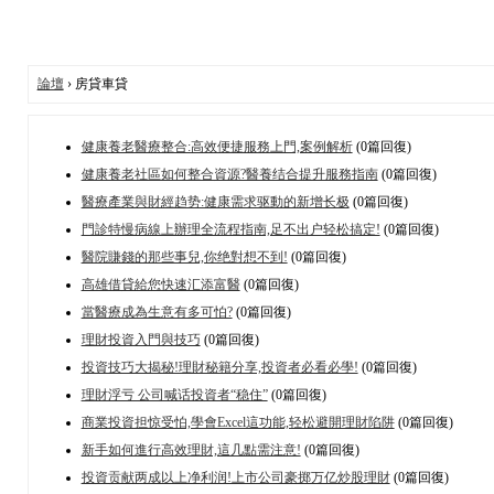
論壇
› 房貸車貸
健康養老醫療整合:高效便捷服務上門,案例解析
(0篇回復)
健康養老社區如何整合資源?醫養结合提升服務指南
(0篇回復)
醫療產業與財經趋势:健康需求驱動的新增长极
(0篇回復)
門診特慢病線上辦理全流程指南,足不出户轻松搞定!
(0篇回復)
醫院賺錢的那些事兒,你绝對想不到!
(0篇回復)
高雄借貸給您快速汇添富醫
(0篇回復)
當醫療成為生意有多可怕?
(0篇回復)
理財投資入門與技巧
(0篇回復)
投資技巧大揭秘!理財秘籍分享,投資者必看必學!
(0篇回復)
理財浮亏 公司喊话投資者“稳住”
(0篇回復)
商業投資担惊受怕,學會Excel這功能,轻松避開理財陷阱
(0篇回復)
新手如何進行高效理財,這几點需注意!
(0篇回復)
投資贡献两成以上净利润!上市公司豪掷万亿炒股理財
(0篇回復)