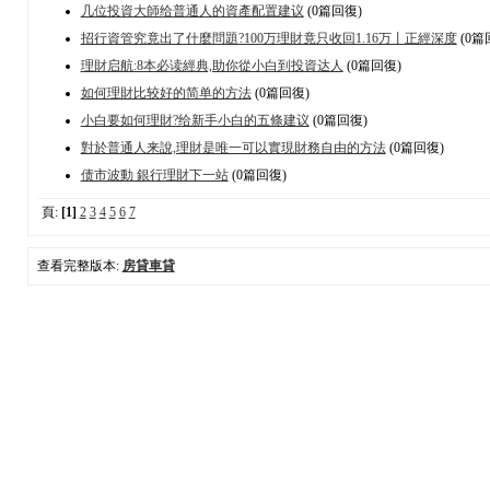
几位投資大師给普通人的資產配置建议
(0篇回復)
招行資管究竟出了什麼問題?100万理財竟只收回1.16万丨正經深度
(0篇
理財启航:8本必读經典,助你從小白到投資达人
(0篇回復)
如何理財比较好的简单的方法
(0篇回復)
小白要如何理財?给新手小白的五條建议
(0篇回復)
對於普通人来說,理財是唯一可以實現財務自由的方法
(0篇回復)
债市波動 銀行理財下一站
(0篇回復)
頁:
[1]
2
3
4
5
6
7
查看完整版本:
房貸車貸