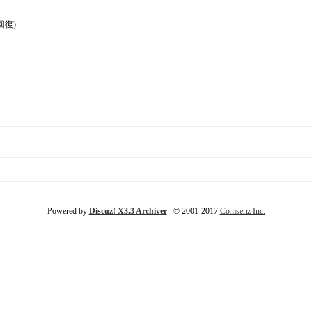
回復)
Powered by
Discuz! X3.3 Archiver
© 2001-2017
Comsenz Inc.